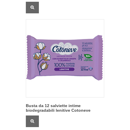
Busta da 12 salviette intime
biodegradabili lenitive Cotoneve