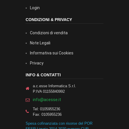
Login
CONDIZIONI & PRIVACY
Condizioni di vendita
Note Legali
Informativa sui Cookies
Privacy
INFO & CONTATTI
a.c.esse Informatica S.r.l.
P.IVA 01155840992
info@acesse.it
Tel: 0105955236
Fax: 0105955236
Spesa cofinanziata con risorse del POR
FESR Liguria 2014-2020 numero CUP