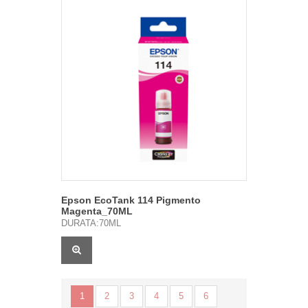
Epson EcoTank 114 Pigmento
Magenta_70ML
DURATA:70ML
1
2
3
4
5
6